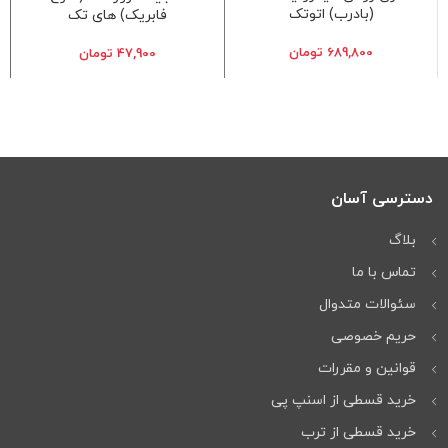
(بادرب) اتوتک
فابریک) های تک
689,800
تومان
47,900
تومان
دسترسی آسان
بلاگ
تماس با ما
سئوالات متدوال
حریم خصوصی
قوانین و مقررات
خرید قسطی از اسنپ پی
خرید قسطی از ترب