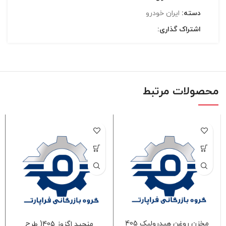
دسته:
ايران خودرو
اشتراک گذاری:
محصولات مرتبط
مخزن روغن هیدرولیک 405
منجید اگزوز 405( طرح