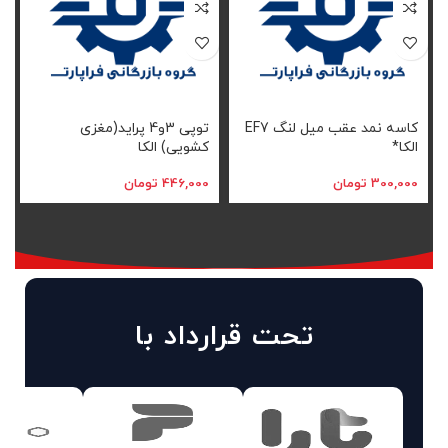
کاسه نمد عقب میل لنگ EF7
توپی 3و4 پراید(مغزی
م
الکا*
کشویی) الکا
300,000
تومان
446,000
تومان
0
تحت قرارداد با