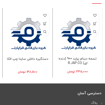
تسمه دینام پراید 900 (دنده
دستگیره داخلی ساینا چپ الکا
ای) R.JAP.CO
345,000
تومان
148,500
تومان
دسترسی آسان
بلاگ